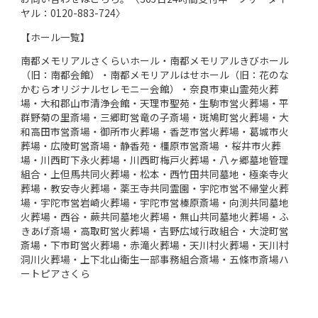
ヤル：0120-883-724〉
【ホール一覧】
南都メモリアルさくらいホール・南都メモリアルきびホール
（旧：南都会館）・南都メモリアルはせホール（旧：花のな
かむらオリジナルセレモニー会館）・奈良市東山霊苑火葬
場・大和郡山市清浄会館・天理市聖苑・生駒市営火葬場・平
群野菊の里斎場・三郷町営竜の子斎場・斑鳩町営火葬場・大
和高田市営斎場・御所市火葬場・香芝市営火葬場・葛城市火
葬場・広陵町営斎場・静香苑・橿原市営斎場 ・桜井市火葬
場・川西町下永火葬場・川西町梅戸火葬場・八ヶ郷墓地管理
組合・上但馬共同火葬場・松本・西竹田共同墓地・極楽寺火
葬場・教安寺火葬場・薬王寺共同霊園・宇陀市営不帰堂火葬
場・宇陀市営岩崎火葬場・宇陀市営榛原斎場・向渕共同墓地
火葬場・西谷・蕨共同墓地火葬場・無山共同墓地火葬場・ふ
きあげ斎場・高取町営火葬場・吉野広域行政組合・大淀町営
斎場・下市町営火葬場・赤滝火葬場・天川村火葬場・天川村
洞川火葬場・上下北山衛生一部事務組合斎場・五條市斎場ハ
ートピアさくら