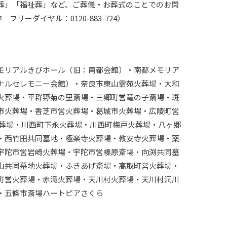
葬」「福祉葬」など、ご葬儀・お葬式のことでのお問
フリーダイヤル：0120-883-724〉
モリアルきびホール（旧：南都会館）・南都メモリア
ナルセレモニー会館）・奈良市東山霊苑火葬場・大和
火葬場・平群野菊の里斎場・三郷町営竜の子斎場・斑
市火葬場・香芝市営火葬場・葛城市火葬場・広陵町営
火葬場・川西町下永火葬場・川西町梅戸火葬場・八ヶ郷
・西竹田共同墓地・極楽寺火葬場・教安寺火葬場・薬
宇陀市営岩崎火葬場・宇陀市営榛原斎場・向渕共同墓
山共同墓地火葬場・ふきあげ斎場・高取町営火葬場・
町営火葬場・赤滝火葬場・天川村火葬場・天川村洞川
・五條市斎場ハートピアさくら