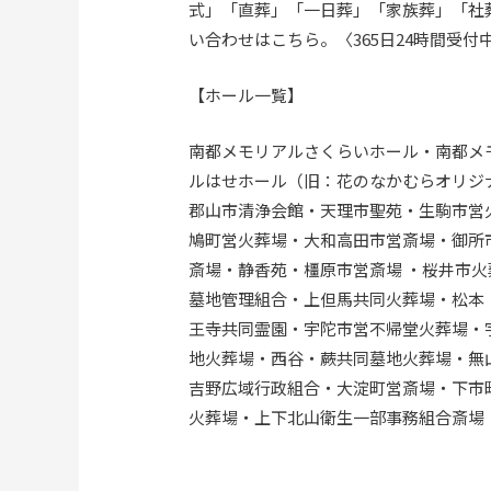
式」「直葬」「一日葬」「家族葬」「社
い合わせはこちら。〈365日24時間受付中 
【ホール一覧】
南都メモリアルさくらいホール・南都メ
ルはせホール（旧：花のなかむらオリジ
郡山市清浄会館・天理市聖苑・生駒市営
鳩町営火葬場・大和高田市営斎場・御所
斎場・静香苑・橿原市営斎場 ・桜井市
墓地管理組合・上但馬共同火葬場・松本
王寺共同霊園・宇陀市営不帰堂火葬場・
地火葬場・西谷・蕨共同墓地火葬場・無
吉野広域行政組合・大淀町営斎場・下市
火葬場・上下北山衛生一部事務組合斎場