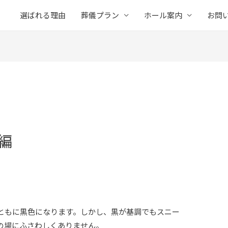
選ばれる理由
葬儀プラン
ホール案内
お問
編
。
ともに黒色になります。しかし、黒が基調でもスニー
の場にふさわしくありません。